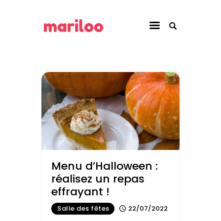
Blog Mariloo
Blog Mariloo
Je recherche un lieu
Pour les
établissements
Pour les locataires
Menu d’Halloween :
réalisez un repas
effrayant !
Salle des fêtes
22/07/2022