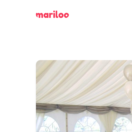
J
P
é
P