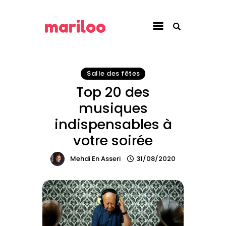
Blog Mariloo
Blog Mariloo
Je recherche un lieu
Salle des fêtes
Pour les
Top 20 des
établissements
musiques
Pour les locataires
indispensables à
votre soirée
Mehdi En Asseri
31/08/2020